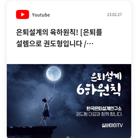
Youtube
23.02.27
은퇴설계의 육하원칙! [은퇴를
설렘으로 권도형입니다 /
실버아이TV]