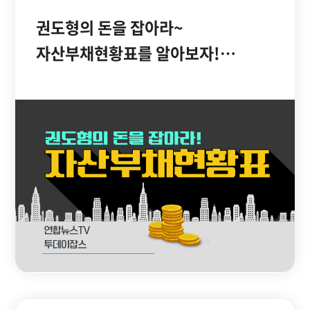
권도형의 돈을 잡아라~
자산부채현황표를 알아보자!
[투데이JOBS 200421]