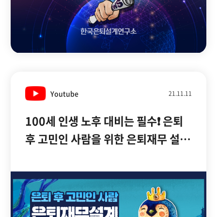
Youtube
21.11.11
100세 인생 노후 대비는 필수❗ 은퇴
후 고민인 사람을 위한 은퇴재무 설계
안내서ㅣ권도형
대표ㅣ청춘공감ㅣ여기는딜라이브
(211111방송)