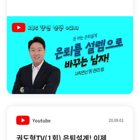
남자, 은퇴설계연구소 대표 권도형
(ft. 사칙연산 돈 관리법) KBS
20201217 방송
Youtube
20.09.01
권도형TV(1회) 은퇴설계! 이제